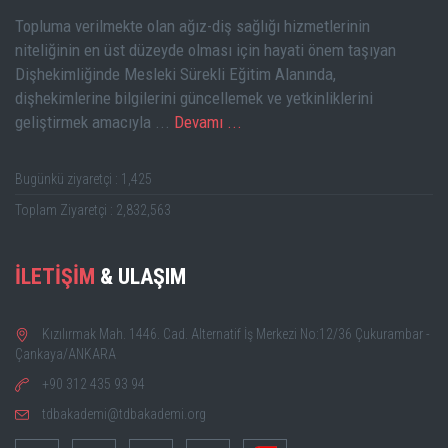
Topluma verilmekte olan ağız-diş sağlığı hizmetlerinin
niteliğinin en üst düzeyde olması için hayati önem taşıyan
Dişhekimliğinde Mesleki Sürekli Eğitim Alanında,
dişhekimlerine bilgilerini güncellemek ve yetkinliklerini
geliştirmek amacıyla ...
Devamı ...
Bugünkü ziyaretçi : 1,425
Toplam Ziyaretçi : 2,832,563
İLETİŞİM
& ULAŞIM
Kızılırmak Mah. 1446. Cad. Alternatif İş Merkezi No:12/36 Çukurambar -
Çankaya/ANKARA
+90 312 435 93 94
tdbakademi@tdbakademi.org