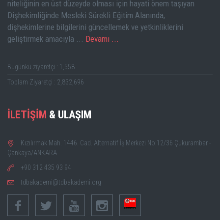
niteliğinin en üst düzeyde olması için hayati önem taşıyan
Dişhekimliğinde Mesleki Sürekli Eğitim Alanında,
dişhekimlerine bilgilerini güncellemek ve yetkinliklerini
geliştirmek amacıyla ...
Devamı ...
Bugünkü ziyaretçi : 1,558
Toplam Ziyaretçi : 2,832,696
İLETİŞİM
& ULAŞIM
Kızılırmak Mah. 1446. Cad. Alternatif İş Merkezi No:12/36 Çukurambar -
Çankaya/ANKARA
+90 312 435 93 94
tdbakademi@tdbakademi.org