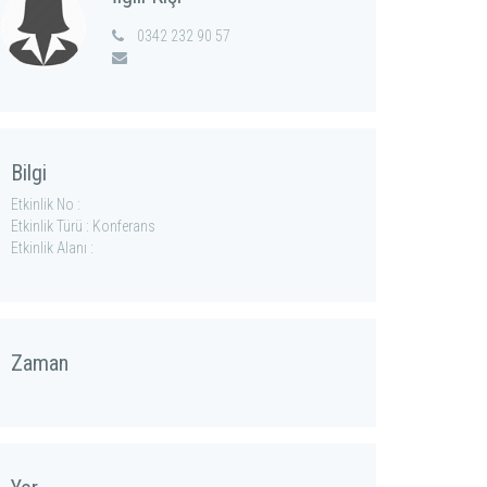
0342 232 90 57
Bilgi
Etkinlik No :
Etkinlik Türü : Konferans
Etkinlik Alanı :
Zaman