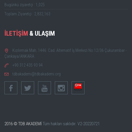
Bugünkü ziyaretçi : 1,025
Toplam Ziyaretçi : 2,832,163
İLETİŞİM
& ULAŞIM
Kızılırmak Mah. 1446. Cad. Alternatif İş Merkezi No:12/36 Çukurambar -
Çankaya/ANKARA
+90 312 435 93 94
tdbakademi@tdbakademi.org
2016 © TDB AKADEMİ
Tüm hakları saklıdır.
V2-20220721