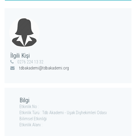
İlgili Kişi
0276 224 13 32
tdbakademi@tdbakademi.org
Bilgi
Etkinlik No :
Etkinlik Türü : Tdb Akademi - Uşak Dişhekimleri Odası
Bilimsel Etkinliği
Etkinlik Alanı :