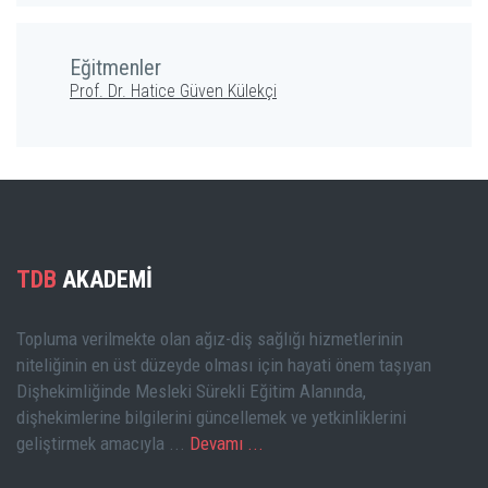
Eğitmenler
Prof. Dr. Hatice Güven Külekçi
TDB
AKADEMİ
Topluma verilmekte olan ağız-diş sağlığı hizmetlerinin
niteliğinin en üst düzeyde olması için hayati önem taşıyan
Dişhekimliğinde Mesleki Sürekli Eğitim Alanında,
dişhekimlerine bilgilerini güncellemek ve yetkinliklerini
geliştirmek amacıyla ...
Devamı ...