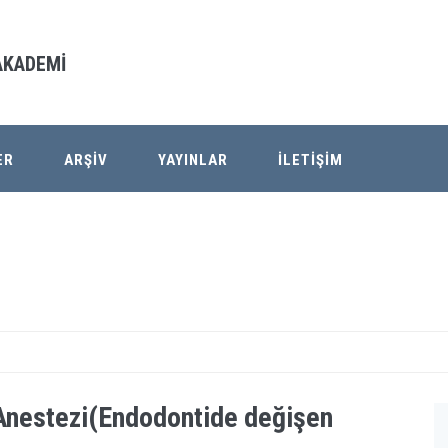
 AKADEMİ
ER
ARŞİV
YAYINLAR
İLETİŞİM
 Anestezi(Endodontide değişen