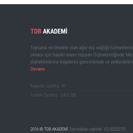
TDB
AKADEMİ
Topluma verilmekte olan ağız-diş sağlığı hizmetlerini
olması için hayati önem taşıyan Dişhekimliğinde Mes
dişhekimlerine bilgilerini güncellemek ve yetkinlikler
Devamı ...
Bugünkü ziyaretçi : 81
Toplam Ziyaretçi : 2,833,385
2016 © TDB AKADEMİ
Tüm hakları saklıdır.
V2-20220721