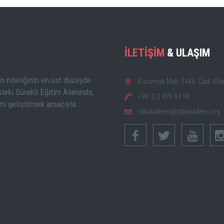
İLETİŞİM
& ULAŞIM
n niteliğinin en üst düzeyde
Kızılırmak Mah. 1446. Cad. Alt
leki Sürekli Eğitim Alanında,
+90 312 435 93 94
ini geliştirmek amacıyla ...
tdbakademi@tdbakademi.org