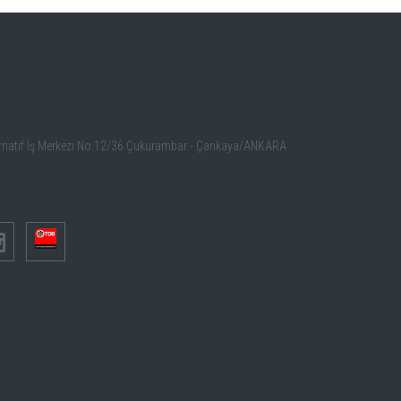
ernatif İş Merkezi No:12/36 Çukurambar - Çankaya/ANKARA