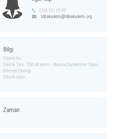
0236 231 65 83
tdbakademi@tdbakademi.org
Bilgi
Etkinlik No :
Etkinlik Türü : TDB AKademi - Manisa Dişhekimleri Odası
Bilimsel Etkinliği
Etkinlik Alanı :
Zaman