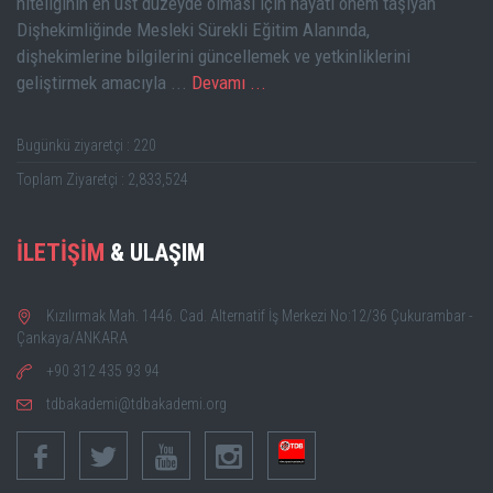
niteliğinin en üst düzeyde olması için hayati önem taşıyan
Dişhekimliğinde Mesleki Sürekli Eğitim Alanında,
dişhekimlerine bilgilerini güncellemek ve yetkinliklerini
geliştirmek amacıyla ...
Devamı ...
Bugünkü ziyaretçi : 220
Toplam Ziyaretçi : 2,833,524
İLETİŞİM
& ULAŞIM
Kızılırmak Mah. 1446. Cad. Alternatif İş Merkezi No:12/36 Çukurambar -
Çankaya/ANKARA
+90 312 435 93 94
tdbakademi@tdbakademi.org