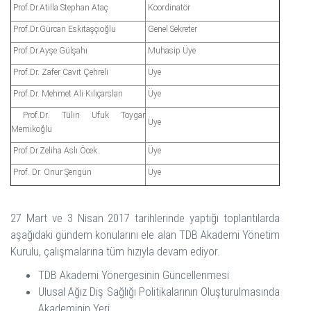
Prof.Dr.Atilla Stephan Ataç
Koordinatör
Prof.Dr.Gürcan Eskitaşçıoğlu
Genel Sekreter
Prof.Dr.Ayşe Gülşahı
Muhasip Üye
Prof.Dr. Zafer Cavit Çehreli
Üye
Prof.Dr. Mehmet Ali Kılıçarslan
Üye
Prof.Dr. Tülin Ufuk Toygar
Üye
Memikoğlu
Prof.Dr.Zeliha Aslı Öcek
Üye
Prof. Dr. Onur Şengün
Üye
27 Mart ve 3 Nisan 2017 tarihlerinde yaptığı toplantılarda
aşağıdaki gündem konularını ele alan TDB Akademi Yönetim
Kurulu, çalışmalarına tüm hızıyla devam ediyor.
TDB Akademi Yönergesinin Güncellenmesi
Ulusal Ağız Diş Sağlığı Politikalarının Oluşturulmasında
Akademinin Yeri