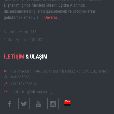
Dişhekimliğinde Mesleki Sürekli Eğitim Alanında,
dişhekimlerine bilgilerini güncellemek ve yetkinliklerini
geliştirmek amacıyla ...
Devamı ...
Bugünkü ziyaretçi : 112
Toplam Ziyaretçi : 2,832,820
İLETİŞİM
& ULAŞIM
Kızılırmak Mah. 1446. Cad. Alternatif İş Merkezi No:12/36 Çukurambar -
Çankaya/ANKARA
+90 312 435 93 94
tdbakademi@tdbakademi.org