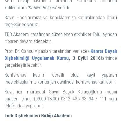
Soru cevap kısmımın ardından konferans sonunda
katılımcılara
‘Katılım Belgesi’
verildi.
Sayın Hocalarımıza ve konuklarımıza katılımlarından ötürü
teşekkür ediyoruz.
TDB Akademi tarafından düzenlenen etkinlikler Eylül ayından
itibaren devam edecektir.
Prof. Dr. Cansu Alpaslan tarafından verilecek
Kanıta Dayalı
Dişhekimliği Uygulamalı Kursu
,
3 Eylül 2016
tarihinde
gerçekleştirilecektir.
Konferansa katılım ücretli olup, kayıt yaptıran
meslektaşlarımız kontenjan dahilinde konferansa katılabilir.
Kayıt için müracaat Sayın Başak Kulaçoğlu’na mesai
saatleri içinde (09.00-18.00) 0312 435 93 94 / 111 nolu
telefondan yapılabilir.
Türk Dişhekimleri Birliği Akademi