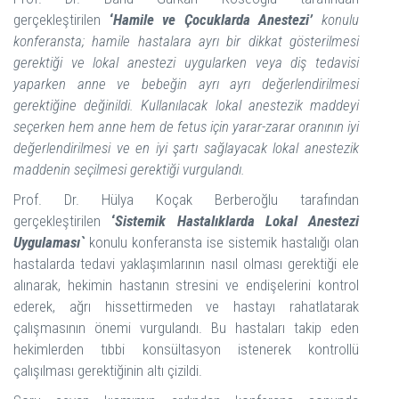
gerçekleştirilen
‘
Hamile ve Çocuklarda Anestezi’
konulu
konferansta; hamile hastalara ayrı bir dikkat gösterilmesi
gerektiği ve lokal anestezi uygularken veya diş tedavisi
yaparken anne ve bebeğin ayrı ayrı değerlendirilmesi
gerektiğine değinildi. Kullanılacak lokal anestezik maddeyi
seçerken hem anne hem de fetus için yarar-zarar oranının iyi
değerlendirilmesi ve en iyi şartı sağlayacak lokal anestezik
maddenin seçilmesi gerektiği vurgulandı.
Prof. Dr. Hülya Koçak Berberoğlu tarafından
gerçekleştirilen
‘
Sistemik Hastalıklarda Lokal Anestezi
Uygulaması`
konulu konferansta ise sistemik hastalığı olan
hastalarda tedavi yaklaşımlarının nasıl olması gerektiği ele
alınarak, hekimin hastanın stresini ve endişelerini kontrol
ederek, ağrı hissettirmeden ve hastayı rahatlatarak
çalışmasının önemi vurgulandı. Bu hastaları takip eden
hekimlerden tıbbi konsültasyon istenerek kontrollü
çalışılması gerektiğinin altı çizildi.