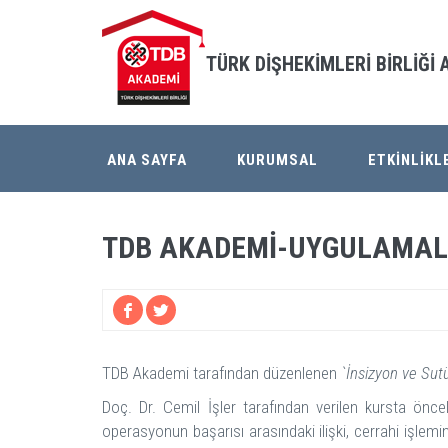
TÜRK DİŞHEKİMLERİ BİRLİĞİ
ANA SAYFA
KURUMSAL
ETKİNLİKL
TDB AKADEMİ-UYGULAMALI KU
TDB Akademi tarafından düzenlenen
`İnsizyon ve Sut
Doç. Dr. Cemil İşler tarafından verilen kursta önce
operasyonun başarısı arasındaki ilişki, cerrahi işle