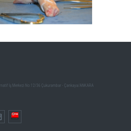
BÜYÜK GÖSTER
ernatif İş Merkezi No:12/36 Çukurambar - Çankaya/ANKARA