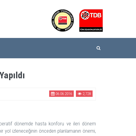
apıldı
06.06.2016
2,728
st operatif dönemde hasta konforu ve ileri dönem
 bir yol izleneceğinin önceden planlamanın önemi,