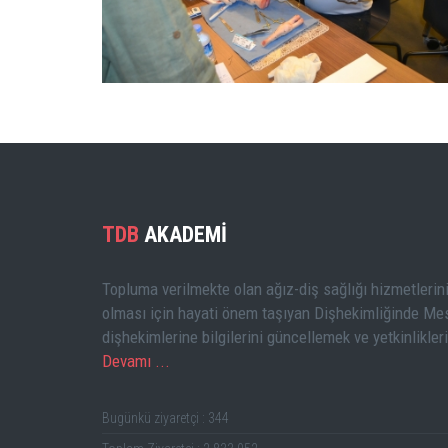
BÜYÜK GÖSTER
TDB
AKADEMİ
Topluma verilmekte olan ağız-diş sağlığı hizmetlerini
olması için hayati önem taşıyan Dişhekimliğinde Mes
dişhekimlerine bilgilerini güncellemek ve yetkinlikler
Devamı ...
Bugünkü ziyaretçi : 344