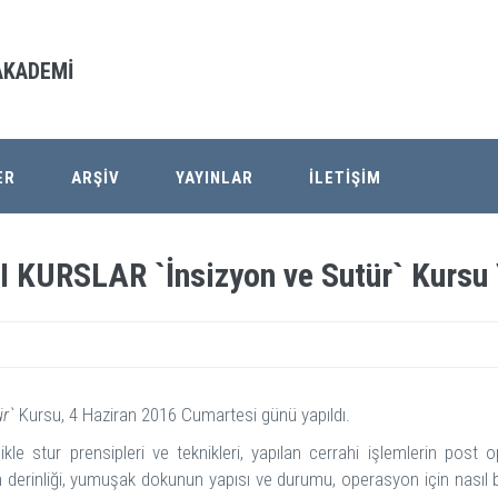
 AKADEMİ
ER
ARŞİV
YAYINLAR
İLETİŞİM
RSLAR `İnsizyon ve Sutür` Kursu Y
ür`
Kursu, 4 Haziran 2016 Cumartesi günü yapıldı.
likle stur prensipleri ve teknikleri, yapılan cerrahi işlemlerin po
min derinliği, yumuşak dokunun yapısı ve durumu, operasyon için nasıl