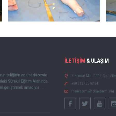
BÜYÜK GÖSTER
İLETİŞİM
& ULAŞIM
n niteliğinin en üst düzeyde
Kızılırmak Mah. 1446. Cad. Alt
leki Sürekli Eğitim Alanında,
+90 312 435 93 94
ini geliştirmek amacıyla ...
tdbakademi@tdbakademi.org